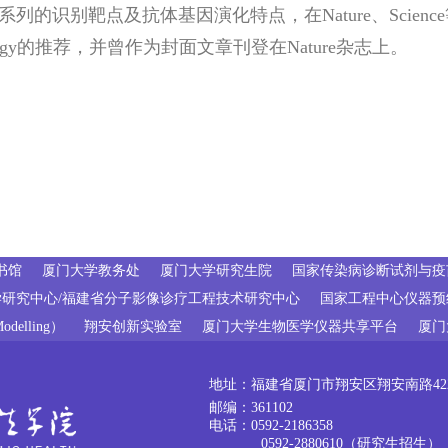
列的识别靶点及抗体基因演化特点，在Nature、Scienc
 Biology的推荐，并曾作为封面文章刊登在Nature杂志上。
书馆
厦门大学教务处
厦门大学研究生院
国家传染病诊断试剂与疫苗
研究中心/福建省分子影像诊疗工程技术研究中心
国家工程中心仪器预
elling）
翔安创新实验室
厦门大学生物医学仪器共享平台
厦门
地址：福建省厦门市翔安区翔安南路4221
邮编：361102
电话：0592-2186358
0592-2880610（研究生招生