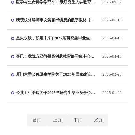
医学与生命科学学部2025级研究生入学教育讲
2025-09-07
座圆满举办
我院校外导师李友筑领衔编撰的数字教材《辅
2025-06-19
助生殖实验室技术视频》正式出版——开创生
殖医学可视化教学新范式
​星火永续，职引未来 | 2025届研究生毕业生就
2025-04-10
业推进暨年级大会
喜讯！我院方亚教授案例获教育部学位中心
2025-04-10
2024年主题案例立项
厦门大学公共卫生学院关于2025年国家建设高
2025-02-25
水平大学公派研究生项目推荐名单的公示
公共卫生学院关于2025年研究生毕业及学位申
2025-01-20
请工作安排的通知
首页
上页
下页
尾页