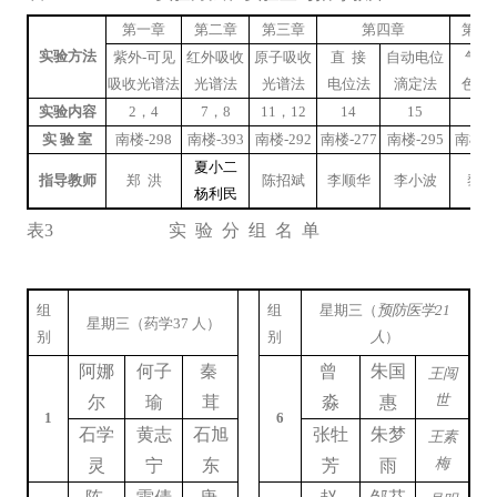
第一章
第二章
第三章
第四章
第五
实验方法
紫外
-
可见
红外吸收
原子吸收
直
接
自动电位
气
吸收光谱法
光谱法
光谱法
电位法
滴定法
色谱
实验内容
2
，
4
7
，
8
11
，
12
14
15
20
实
验
室
南楼
-298
南楼
-393
南楼
-292
南楼
-277
南楼
-295
南楼
-3
夏小二
指导教师
郑
洪
陈招斌
李顺华
李小波
黎
杨利民
表
3
实
验
分
组
名
单
组
组
星期三（
预防医学
21
星期三（药学
37
人）
别
别
人
）
阿娜
何子
秦
曾
朱国
王闯
世
尔
瑜
茸
淼
惠
1
6
石学
黄志
石旭
张牡
朱梦
王素
梅
灵
宁
东
芳
雨