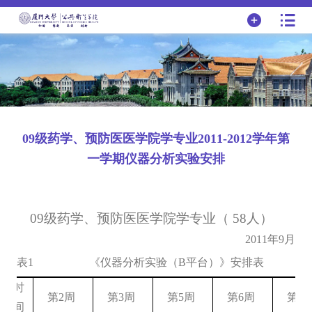
09级药学、预防医医学院学专业2011-2012学年第
一学期仪器分析实验安排
09
级药学、预防医医学院学专业（
58
人）
2011
年
9
月
表
1
《仪器分析实验（
B
平台）》安排表
时
第
2
周
第
3
周
第
5
周
第
6
周
第
7
间