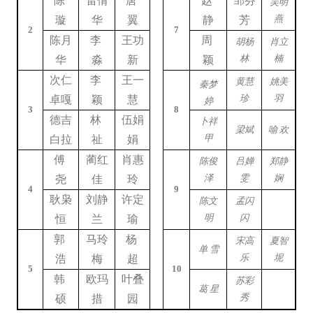
陈
雷倩
唐
赵
邹芬
吴明
燕
璇
华
翼
静
芳
2
7
陈月
李
王功
周
胡杨
肖立
林
楠
华
淼
新
颖
次仁
李
王一
黄慧
姚美
秦梦
珍
羽
卓嘎
颖
慧
婷
3
8
德吉
林
伍娟
卜祥
梁斌
喻
欢
甲
白拉
祉
娟
傅
蔺红
肖惠
陈俊
吕婵
郑静
泽
雯
娴
尧
佳
玲
4
9
耿枭
刘静
许定
陈文
孟闪
明
闪
恒
兰
瑜
郭
马玲
杨
宋高
夏智
单
雪
乐
坭
浩
梅
超
5
10
韩
欧玛
叶叠
苏彩
葛
星
秀
硕
措
园