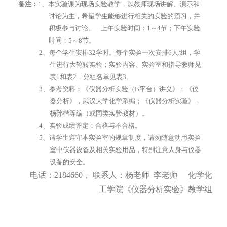
备注：
1
、本实验课为现场实验教学，以教师现场讲解、演示和
讨论为主，希望学生能够进行相关的实验的预习，并
积极参与讨论。
上午实验时间：
1
～
4
节；下午实验
时间：
5
～
8
节。
2
、每个学生安排
32
学时。每个实验一次安排
6
人
/
组，学
生进行大轮转实验；实验内容、实验室和指导教师见
表
1
和表
2
，分组名单见表
3
。
3
、参考资料：《仪器分析实验（
B
平台）讲义》；《仪
器分析》，武汉大学化学系编；《仪器分析实验》，
杨孙楷等编（或同类实验教材）。
4
、实验成绩评定：合格与不合格。
5
、请学生遵守本实验室的规章制度，请勿随意动用实验
室中仪器设备及相关实验用品，特别注意人身与仪器
设备的安全。
电话：
2184660
，
联系人：
杨
老师
李
老师
化学化
工学院《仪器分析实验》教学组