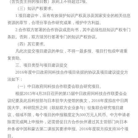
（含负责主持的项目数）原则上不得超过2项。
（三）知识产权要求。
1.项目建议中，应有有效保护知识产权及涉及国家安全的相关信息
资源的章节，合理分享合作研究成果，维护中方利益。
2.合作双方签署的合作协议或意向书，其中必须包括知识产权专门
条款。否则，双方须另行签署专门的知识产权协议。
（四）其它要求。
凡此次提交项目建议的单位，不得一题多报、项目打包或申请重
复资助。
三、项目类型与项目建议提交
2016年度中日政府间科技合作项目依据的协议及项目建议提交方
法如下：
（一）中日政府间科技合作联委会联合研究项目。
根据2015年4月28日召开的第15届中日政府间科技合作联委会会
议纪要及此后科技部与日本驻华大使馆的换文，2016年度拟在中日两
国大学、科研院所之间（鼓励双方企业参与）征集联合研究项目建
议，领域不限，每个项目的申报额度定为300万元人民币。中方申请者
除需完成网上申报外，还需督促日方合作伙伴通过其主管部门向日本
外务省中国和蒙古第二课按其要求申报。2016年度双方拟支持30个项
目。