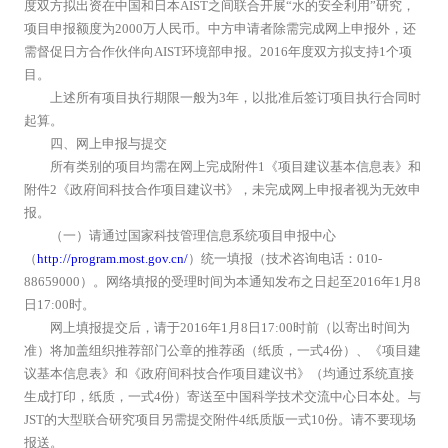
度双方拟出资在中国和日本AIST之间联合开展“水的安全利用”研究，
项目申报额度为2000万人民币。中方申请者除需完成网上申报外，还
需督促日方合作伙伴向AIST环境部申报。2016年度双方拟支持1个项
目。
上述所有项目执行期限一般为3年，以批准后签订项目执行合同时
起算。
四、网上申报与提交
所有类别的项目均需在网上完成附件1《项目建议基本信息表》和
附件2《政府间科技合作项目建议书》，未完成网上申报者视为无效申
报。
（一）请通过国家科技管理信息系统项目申报中心
（
http://program.most.gov.cn/
）统一填报（技术咨询电话：010-
88659000）。网络填报的受理时间为本通知发布之日起至2016年1月8
日17:00时。
网上填报提交后，请于2016年1月8日17:00时前（以寄出时间为
准）将加盖组织推荐部门公章的推荐函（纸质，一式4份）、《项目建
议基本信息表》和《政府间科技合作项目建议书》（均通过系统直接
生成打印，纸质，一式4份）寄送至中国科学技术交流中心日本处。与
JST的大型联合研究项目另需提交附件4纸质版一式10份。请不要现场
报送。