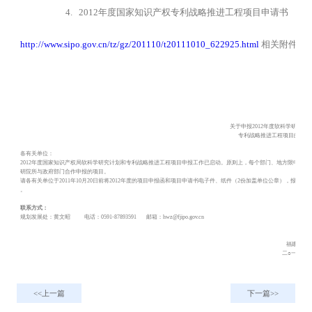
4. 2012年度国家知识产权专利战略推进工程项目申请书
http://www.sipo.gov.cn/tz/gz/201110/t20111010_622925.html
相关附件请
关于申报
2012年度软科学研究计
专利战略推进工程项目的通知
各有关单位：
2012年度国家知识产权局软科学研究计划和专利战略推进工程项目申报工作已启动。原则上，每个部门、地方限申报
3
研院所与政府部门合作申报的项目。
请各有关单位于
2011年10月20日前将2012年度的项目申报函和项目申请书电子件、纸件（2份加盖单位公章），报送我局规
。
联系方式：
规划发展处：黄文昭
电话：0591-87893591
邮箱：hwz@fjipo.gov.cn
福建省知
二○一一年
上一篇
下一篇