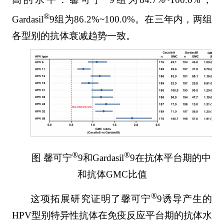
®
Gardasil
9组为86.2%~100.0%。在三年内，两组
各型别的抗体衰减趋势一致。
®
®
图 馨可宁
9和Gardasil
9在抗体平台期的中
和抗体GMC比值
®
这项拓展研究证明了馨可宁
9诱导产生的
HPV型别特异性抗体在免疫反应平台期的抗体水