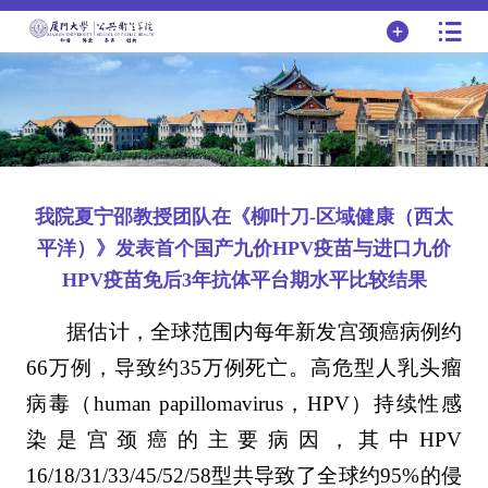
我院夏宁邵教授团队在《柳叶刀-区域健康（西太
平洋）》发表首个国产九价HPV疫苗与进口九价
HPV疫苗免后3年抗体平台期水平比较结果
据估计，全球范围内每年新发宫颈癌病例约
66万例，导致约35万例死亡。高危型人乳头瘤
病毒（human papillomavirus，HPV）持续性感
染是宫颈癌的主要病因，其中HPV
16/18/31/33/45/52/58型共导致了全球约95%的侵