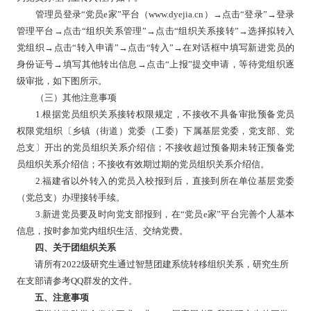
管理员登录
“党员e家”平台（www.dyejia.cn）→点击“登录”→登录
管理平台→点击“组织关系管理”→点击“组织关系接转”→选择拟转入
党组织→点击“转入申请”→点击“转入”→在对话框中填写新进党员的
身份证号→填写其他转出信息→点击“上报”提交申请，等待党组织逐
级审批，如下图所示。
（三）其他注意事项
1.根据党员组织关系接转权限规定，不接收不具备审批预备党员
权限党组织〔乡镇（街道）党委（工委）下属基层党委，党支部、党
总支〕开出的党员组织关系介绍信；不接收超过预备期未转正预备党
员组织关系介绍信；不接收有效期过期的党员组织关系介绍信。
2.福建省以外转入的党员入校报到后，直接到所在单位基层党委
（党总支）办理接转手续。
3.新进党员要及时向党支部报到，在“党员e家”平台完善个人基本
信息，按时参加党内组织生活、交纳党费。
四、关于团组织关系
请所有
202
2
级研究生通过智慧团建系统转移组织关系，研究生所
在支部请参考
QQ
群发的文件。
五、注意事项