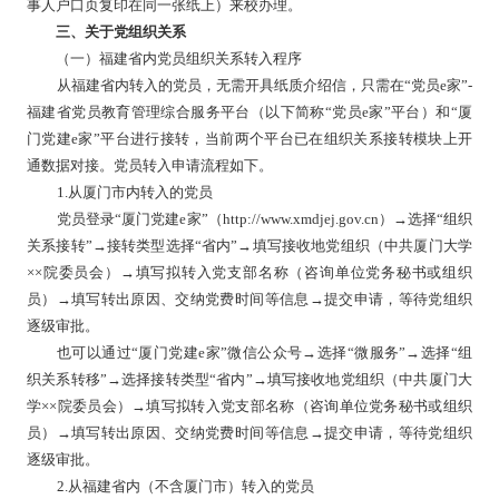
事人户口页复印在同一张纸上）来校办理。
三、关于党组织关系
（一）福建省内党员组织关系转入程序
从福建省内转入的党员，无需开具纸质介绍信，只需在
“党员e家”-
福建省党员教育管理综合服务平台（以下简称“党员e家”平台）和“厦
门党建e家”平台进行接转，当前两个平台已在组织关系接转模块上开
通数据对接。党员转入申请流程如下。
1.从厦门市内转入的党员
党员登录
“厦门党建e家”（http://www.xmdjej.gov.cn）→选择“组织
关系接转”→接转类型选择“省内”→填写接收地党组织（中共厦门大学
××院委员会）→填写拟转入党支部名称（咨询单位党务秘书或组织
员）→填写转出原因、交纳党费时间等信息→提交申请，等待党组织
逐级审批。
也可以通过
“厦门党建e家”微信公众号→选择“微服务”→选择“组
织关系转移”→选择接转类型“省内”→填写接收地党组织（中共厦门大
学××院委员会）→填写拟转入党支部名称（咨询单位党务秘书或组织
员）→填写转出原因、交纳党费时间等信息→提交申请，等待党组织
逐级审批。
2.从福建省内（不含厦门市）转入的党员