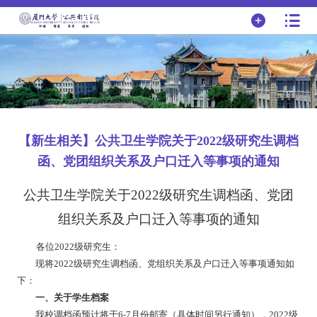
【新生相关】公共卫生学院关于2022级研究生调档
函、党团组织关系及户口迁入等事项的通知
公共卫生学院关于
202
2
级研究生调档函、党团
组织关系及户口迁入等事项的通知
各位
202
2
级研究生：
现将
202
2
级研究生调档函、党组织关系及户口迁入等事项通知如
下：
一、关于学生档案
我校调档函预计将于
6-7
月份邮寄（具体时间另行通知），
202
2
级