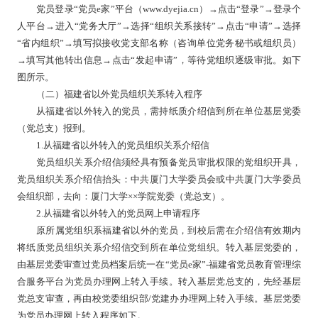
党员登录
“党员e家”平台（www.dyejia.cn）→点击“登录”→登录个
人平台→进入“党务大厅”→选择“组织关系接转”→点击“申请”→选择
“省内组织”→填写拟接收党支部名称（咨询单位党务秘书或组织员）
→填写其他转出信息→点击“发起申请”，等待党组织逐级审批。如下
图所示。
（二）福建省以外党员组织关系转入程序
从福建省以外转入的党员，需持纸质介绍信到所在单位基层党委
（党总支）报到。
1.从福建省以外转入的党员组织关系介绍信
党员组织关系介绍信须经具有预备党员审批权限的党组织开具，
党员组织关系介绍信抬头：中共厦门大学委员会或中共厦门大学委员
会组织部，去向：厦门大学
××学院党委（党总支）。
2.从福建省以外转入的党员网上申请程序
原所属党组织系福建省以外的党员，到校后需在介绍信有效期内
将纸质党员组织关系介绍信交到所在单位党组织。转入基层党委的，
由基层党委审查过党员档案后统一在
“党员e家”-福建省党员教育管理综
合服务平台为党员办理网上转入手续。转入基层党总支的，先经基层
党总支审查，再由校党委组织部/党建办办理网上转入手续。基层党委
为党员办理网上转入程序如下。