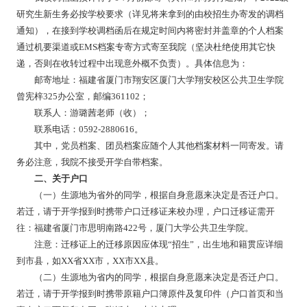
研究生新生务必按学校要求（详见将来拿到的由校招生办寄发的调档
通知），在接到学校调档函后在规定时间内将密封并盖章的个人档案
通过机要渠道或
EMS
档案专寄方式寄至我院（坚决杜绝使用其它快
递，否则在收转过程中出现意外概不负责）。具体信息为：
邮寄地址：福建省厦门市翔安区厦门大学翔安校区公共卫生学院
曾宪梓
325
办公室，邮编
361102
；
联系人：
游璐茜
老师（收）；
联系电话：
0592-2880616
。
其中，党员档案、团员档案应随个人其他档案材料一同寄发。请
务必注意，我院不接受开学自带档案。
二、关于户口
（一）生源地为省外的同学，根据自身意愿来决定是否迁户口。
若迁，请于开学报到时携带户口迁移证来校办理，户口迁移证需开
往：福建省厦门市思明南路
422
号，厦门大学公共卫生学院。
注意：迁移证上的迁移原因应体现
“招生”，出生地和籍贯应详细
到市县，如
XX
省
XX
市，
XX
市
XX
县。
（二）生源地为省内的同学，根据自身意愿来决定是否迁户口。
若迁，请于开学报到时携带原籍户口簿原件及复印件（户口首页和当