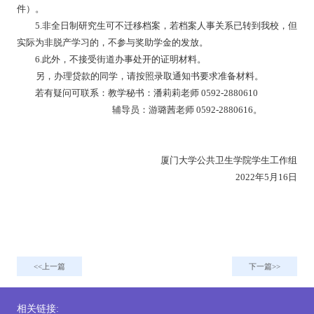
件）。
5.
非全日制研究生可不迁移档案，若档案人事关系已转到我校，但
实际为非脱产学习的，不参与奖助学金的发放。
6.
此外，不接受街道办事处开的证明材料。
另，办理贷款的同学，请按照录取通知书要求准备材料。
若有疑问可联系：
教学秘书
：潘莉莉老师
0592-2880610
辅导员：
游璐茜
老师
0592-2880616
。
厦门大学公共卫生学院学生工作组
202
2
年
5
月
16
日
上一篇
下一篇
相关链接: