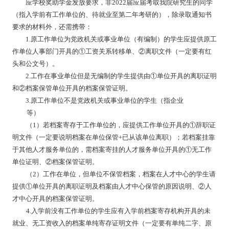
应学校奖助学金发放要求，非
202
2
届应届考取我院研究生的同学
（指入学前有工作单位的、待就业至第二年考研的），除录取通知书
要求的材料外，还需携带：
1.
原工作单位为党政机关或事业单位（有编制）的学生应提供原工
作单位人事部门开具的
①工资关系转移单、②离职文件（一定要有红
头和公文号）。
2.
工作在事业单位但是无编制的学生提供由
①单位开具的离职证明
和②档案保管单位开具的档案保管证明。
3.
原工作单位不是党政机关或事业单位的学生（指企业
等）
（
1
）若档案寄存于工作单位的，应提供工作单位开具的
①辞职证
明文件（一定要说明档案在单位保管
+
已从该单位离职）；若档案挂靠
于其他人才服务单位的，需档案寄挂的人才服务单位开具的
①无工作
单位证明、②档案保管证明。
（
2
）工作在单位，但单位不保管档案，档案在人才中心的学生请
提供
①单位开具的离职证明及档案由人才中心保管的原因说明、②人
才中心开具的档案保管证明。
4.
入学前没有工作单位的学生应有入学前档案寄存机构开具的未
就业、无工资收入的档案单纯寄存证明文件（一定要有单纯二字、原