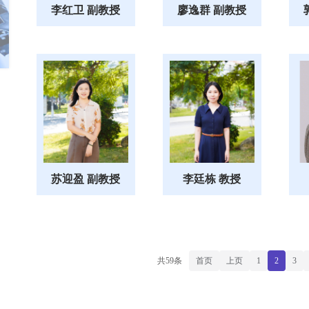
李红卫 副教授
廖逸群 副教授
苏迎盈 副教授
李廷栋 教授
共59条
首页
上页
1
2
3