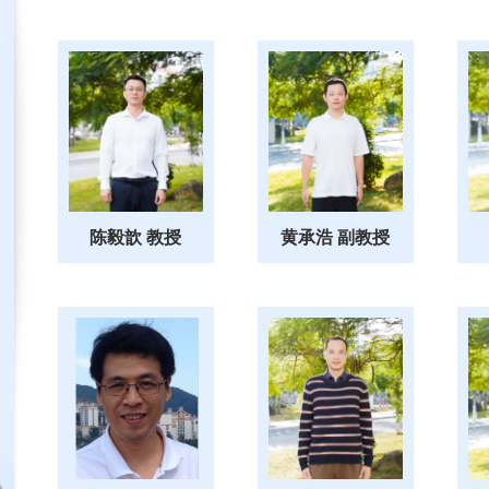
陈毅歆 教授
黄承浩 副教授