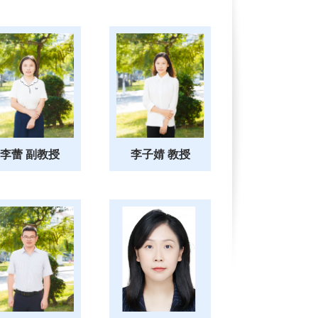
李蕾 副教授
李子婧 教授