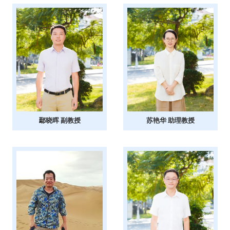
鄢晓晖 副教授
苏艳华 助理教授