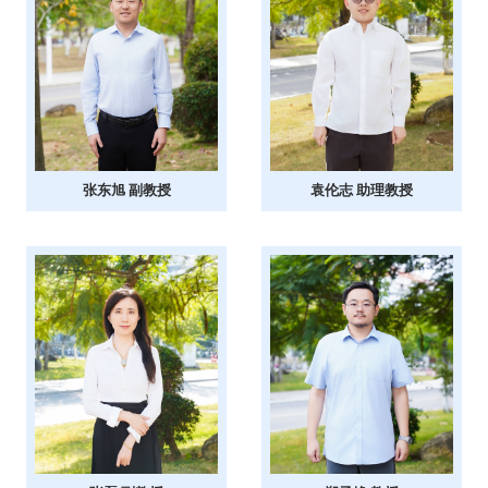
张东旭 副教授
袁伦志 助理教授