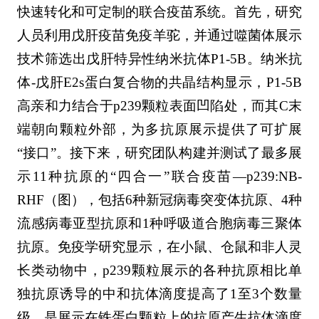
快速转化和可定制的联合疫苗系统。首先，研究
人员利用戊肝疫苗免疫羊驼，并通过噬菌体展示
技术筛选出戊肝特异性纳米抗体P1-5B。纳米抗
体-戊肝E2s蛋白复合物的共晶结构显示，P1-5B
高亲和力结合于p239颗粒表面凹陷处，而其C末
端朝向颗粒外部，为多抗原展示提供了可扩展
“接口”。接下来，研究团队构建并测试了最多展
示11种抗原的“四合一”联合疫苗—p239:NB-
RHF（图），包括6种新冠病毒突变体抗原、4种
流感病毒亚型抗原和1种呼吸道合胞病毒三聚体
抗原。免疫学研究显示，在小鼠、仓鼠和非人灵
长类动物中，p239颗粒展示的各种抗原相比单
独抗原诱导的中和抗体滴度提高了1至3个数量
级，是展示在铁蛋白颗粒上的抗原产生抗体滴度