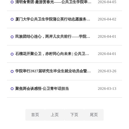
清明食青团·趣游赏春光——公共卫生学院举办
2026-04-05
清明传统民俗活动
厦门大学公共卫生学院蒲公英行动志愿服务团
2026-04-02
队赴漳州开展HPV疫苗科普宣讲活动
民族团结心连心，两岸儿女共前行——学院幸
2026-04-01
福研究室开展民族团结主题活动
石榴花开聚公卫，赤籽同心向未来 | 公共卫生
2026-04-01
学院召开民族学生座谈会
学院举行2027届研究生毕业生就业动员会暨年
2026-03-26
级会议
聚焦两会谈感悟·公卫青年话担当
2026-03-13
首页
上页
下页
尾页